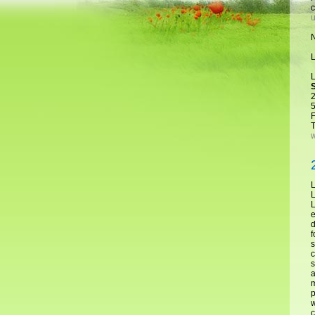
c
u
N
L
L
2
T
w
L
L
L
e
d
f
s
c
s
a
m
p
w
c