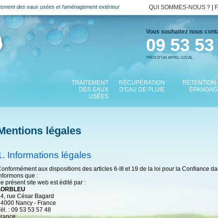
raitement des eaux usées et l’aménagement extérieur
QUI SOMMES-NOUS ?
|
Vous souhaitez nous cont
09 53 53
*PRIX D'UN APPEL LOCAL
TRAITEMENT
RÉCUPÉRATION
RÉTENTION 
DES EAUX
D'EAU DE PLUIE
ÉPANDAG
USÉES
Mentions légales
1. Informations légales
onformément aux dispositions des articles 6-III et 19 de la loi pour la Confiance
nformons que :
e présent site web est édité par :
LORBLEU
4, rue César Bagard
54000 Nancy - France
él. : 09 53 53 57 48
France