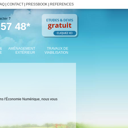
FAQ
|
CONTACT
|
PRESSBOOK
|
REFERENCES
acter ?
 57 48*
&
AMÉNAGEMENT
TRAVAUX DE
E
EXTÉRIEUR
VIABILISATION
 dans l'Économie Numérique, nous vous