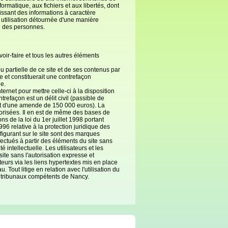
formatique, aux fichiers et aux libertés, dont
gissant des informations à caractère
 utilisation détournée d'une manière
on des personnes.
oir-faire et tous les autres éléments
u partielle de ce site et de ses contenus par
e et constituerait une contrefaçon
le.
ernet pour mettre celle-ci à la disposition
refaçon est un délit civil (passible de
et d'une amende de 150 000 euros). La
utorisées. Il en est de même des bases de
ns de la loi du 1er juillet 1998 portant
996 relative à la protection juridique des
igurant sur le site sont des marques
ectués à partir des éléments du site sans
intellectuelle. Les utilisateurs et les
site sans l'autorisation expresse et
ateurs via les liens hypertextes mis en place
 Tout litige en relation avec l'utilisation du
es tribunaux compétents de Nancy.