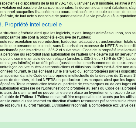
especter les dispositions de la loi n°78-17 du 6 janvier 1978 modifiée, relative à l'in
a violation est passible de sanctions pénales. Ils doivent notamment s'abstenir, s'a
ersonnel auxquelles ils accèdent ou pourraient accéder, de toute collecte, de toute
énérale, de tout acte susceptible de porter atteinte à la vie privée ou à la réputati
3. Propriété intellectuelle
a structure générale ainsi que les logiciels, textes, images animées ou non, son sav
omposant le site sont la propriété exclusive de l'Editeur.
oute représentation ou reproduction, traduction, adaptation, transformation, totale o
uelle que personne que ce soit, sans l'autorisation expresse de NEFTIS est interdit
anctionnée par les articles L. 335-2 et suivants du Code de la propriété intellectuel
a personne qui reproduit sans autorisation de l'auteur une oeuvre sur un serveur Int
u public commet un acte de contrefaçon (articles L 335-2 et L 716-9 du CPI). La cont
ommages-intérêts) et un délit pénal (passible d'un emprisonnement de deux ans 
ontrefaçon couvre toutes les reproductions et diffusions illicites c'est-à-dire non a
onnées figurant, le cas échéant sur le site web qui sont protégées par les dispositio
ransposition dans le Code de la propriété intellectuelle de la directive du 11 mars 1
ases de données, et dont NEFTIS est producteur. Les marques ainsi que les logos f
éposées. Toute reproduction totale ou partielle de ces marques ou de ces logos eff
'autorisation expresse de l'Editeur est donc prohibée au sens du Code de la propriété 
isiteurs du site internet ne peuvent mettre en place un hyperlien en direction de ce 
réalable de l'Editeur. L'Editeur ne saurait être responsable de l'accès par les utilis
ans le cadre du site internet en direction d'autres ressources présentes sur le réseau.
ite est soumis au droit français. L'utilisateur reconnaît la compétence exclusive d