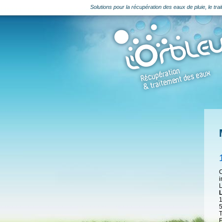
Solutions pour la récupération des eaux de pluie, le t
C
i
L
1
T