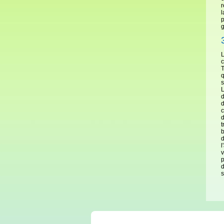
r
l
p
g
L
c
T
q
s
L
d
d
c
d
t
b
d
l
v
p
d
s