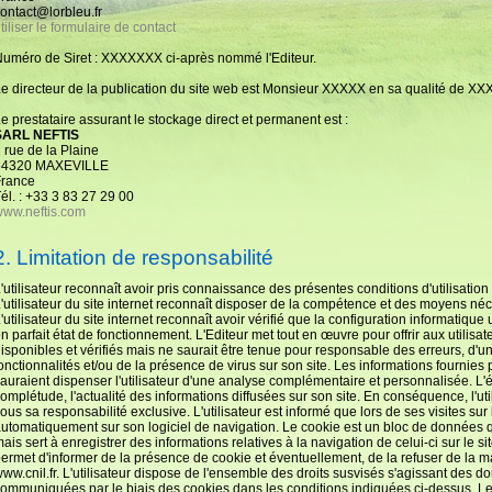
ontact@lorbleu.fr
tiliser le formulaire de contact
uméro de Siret : XXXXXXX ci-après nommé l'Editeur.
e directeur de la publication du site web est Monsieur XXXXX en sa qualité de XX
e prestataire assurant le stockage direct et permanent est :
SARL NEFTIS
 rue de la Plaine
54320 MAXEVILLE
France
él. : +33 3 83 27 29 00
ww.neftis.com
2. Limitation de responsabilité
'utilisateur reconnaît avoir pris connaissance des présentes conditions d'utilisation
'utilisateur du site internet reconnaît disposer de la compétence et des moyens néce
'utilisateur du site internet reconnaît avoir vérifié que la configuration informatique 
n parfait état de fonctionnement. L'Editeur met tout en œuvre pour offrir aux utilisat
isponibles et vérifiés mais ne saurait être tenue pour responsable des erreurs, d'u
onctionnalités et/ou de la présence de virus sur son site. Les informations fournies par
auraient dispenser l'utilisateur d'une analyse complémentaire et personnalisée. L'édi
omplétude, l'actualité des informations diffusées sur son site. En conséquence, l'util
ous sa responsabilité exclusive. L'utilisateur est informé que lors de ses visites sur l
utomatiquement sur son logiciel de navigation. Le cookie est un bloc de données qui
ais sert à enregistrer des informations relatives à la navigation de celui-ci sur le 
ermet d'informer de la présence de cookie et éventuellement, de la refuser de la ma
ww.cnil.fr. L'utilisateur dispose de l'ensemble des droits susvisés s'agissant des 
ommuniquées par le biais des cookies dans les conditions indiquées ci-dessus. Les 