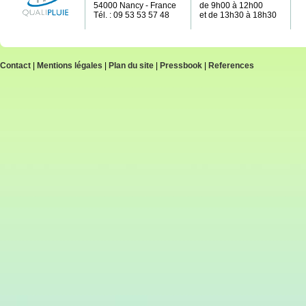
54000 Nancy - France
de 9h00 à 12h00
Tél. : 09 53 53 57 48
et de 13h30 à 18h30
Contact
|
Mentions légales
|
Plan du site
|
Pressbook
|
References